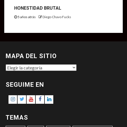
HONESTIDAD BRUTAL
5 años atrás
Diego Chavo Fucks
MAPA DEL SITIO
MAPA
DEL
SITIO
SEGUIME EN
Instagram
Twitter
Youtube
Facebook
LinkedIn
TEMAS