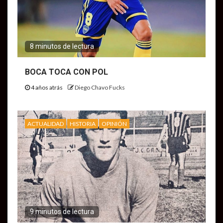
8 minutos de lectura
BOCA TOCA CON POL
4 años atrás
Diego Chavo Fucks
ACTUALIDAD
HISTORIA
OPINIÓN
9 minutos de lectura