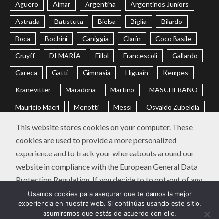
Agüero
Aimar
Argentina
Argentinos Juniors
Astrada
Batistuta
Bielsa
Biglia
Bilardo
Boca
Bochini
Caniggia
Clarín
Coco Basile
Cruyff
DI MARÍA
Fillol
Francescoli
Gallardo
Gareca
Gatti
Gimnasia
Higuaín
Kempes
Kranevitter
Maradona
Martino
MASCHERANO
Mauricio Macri
Menotti
Messi
Osvaldo Zubeldía
Passarella
Pochettino
Racing
Ramón Díaz
This website stores cookies on your computer. These
cookies are used to provide a more personalized
Riquelme
River
Russo
Sabella
Sampaoli
experience and to track your whereabouts around our
Selección Argentina
Trobbiani
Veira
Vélez
website in compliance with the European General Data
Protection Regulation. If you decide to to opt-out of any
CONTACTO
POLÍTICA DE PRIVACIDAD
future tracking, a cookie will be setup in your browser to
Usamos cookies para asegurar que te damos la mejor
Instagram
Twitter
Youtube
Facebook
LinkedIn
experiencia en nuestra web. Si continúas usando este sitio,
remember this choice for one year.
asumiremos que estás de acuerdo con ello.