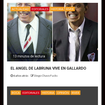
ACTUALIDAD
EDITORIALES
HISTORIA
RIVER
13 minutos de lectura
EL ANGEL DE LABRUNA VIVE EN GALLARDO
6 años atrás
Diego Chavo Fucks
BOCA
EDITORIALES
HISTORIA
OPINIÓN
RIVER