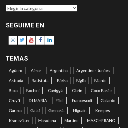
MAPA
DEL
SITIO
SEGUIME EN
Instagram
Twitter
Youtube
Facebook
LinkedIn
TEMAS
Agüero
Aimar
Argentina
Argentinos Juniors
Astrada
Batistuta
Bielsa
Biglia
Bilardo
Boca
Bochini
Caniggia
Clarín
Coco Basile
Cruyff
DI MARÍA
Fillol
Francescoli
Gallardo
Gareca
Gatti
Gimnasia
Higuaín
Kempes
Kranevitter
Maradona
Martino
MASCHERANO