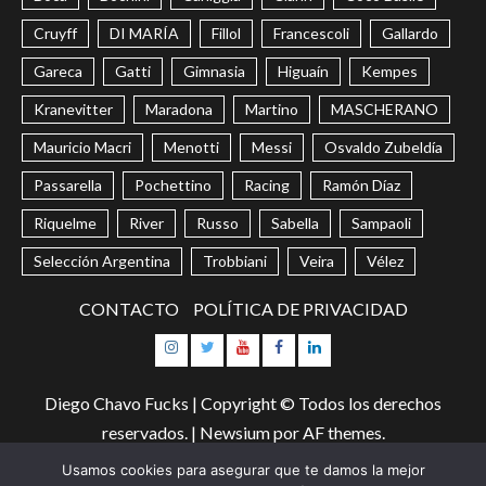
Cruyff
DI MARÍA
Fillol
Francescoli
Gallardo
Gareca
Gatti
Gimnasia
Higuaín
Kempes
Kranevitter
Maradona
Martino
MASCHERANO
Mauricio Macri
Menotti
Messi
Osvaldo Zubeldía
Passarella
Pochettino
Racing
Ramón Díaz
Riquelme
River
Russo
Sabella
Sampaoli
Selección Argentina
Trobbiani
Veira
Vélez
CONTACTO
POLÍTICA DE PRIVACIDAD
Instagram
Twitter
Youtube
Facebook
LinkedIn
Diego Chavo Fucks | Copyright © Todos los derechos
reservados.
|
Newsium
por AF themes.
Usamos cookies para asegurar que te damos la mejor