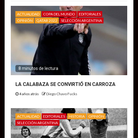
ACTUALIDAD
COPA DEL MUNDO
EDITORIALES
OPINIÓN
QATAR 2022
SELECCIÓN ARGENTINA
8 minutos de lectura
LA CALABAZA SE CONVIRTIÓ EN CARROZA
4 años atrás
Diego Chavo Fucks
ACTUALIDAD
EDITORIALES
HISTORIA
OPINIÓN
SELECCIÓN ARGENTINA