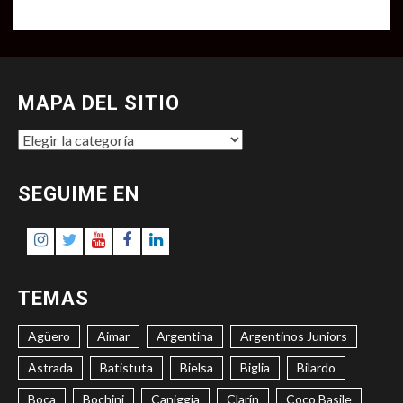
MAPA DEL SITIO
MAPA
DEL
SITIO
SEGUIME EN
Instagram
Twitter
Youtube
Facebook
LinkedIn
TEMAS
Agüero
Aimar
Argentina
Argentinos Juniors
Astrada
Batistuta
Bielsa
Biglia
Bilardo
Boca
Bochini
Caniggia
Clarín
Coco Basile