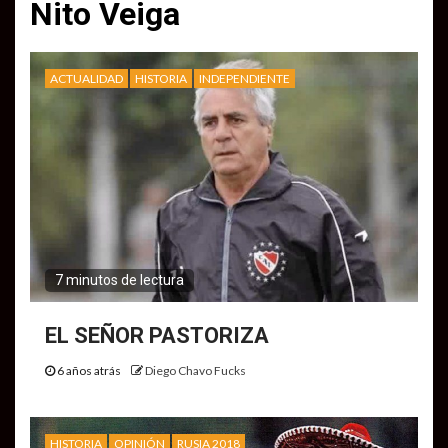
Nito Veiga
ACTUALIDAD
HISTORIA
INDEPENDIENTE
7 minutos de lectura
EL SEÑOR PASTORIZA
6 años atrás
Diego Chavo Fucks
HISTORIA
OPINIÓN
RUSIA 2018