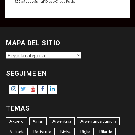
5 años atrás
Diego Chavo Fucks
MAPA DEL SITIO
MAPA
DEL
SITIO
SEGUIME EN
Instagram
Twitter
Youtube
Facebook
LinkedIn
TEMAS
Agüero
Aimar
Argentina
Argentinos Juniors
Astrada
Batistuta
Bielsa
Biglia
Bilardo