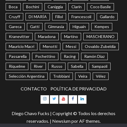
Boca
Bochini
Caniggia
Clarín
Coco Basile
Cruyff
DI MARÍA
Fillol
Francescoli
Gallardo
Gareca
Gatti
Gimnasia
Higuaín
Kempes
Kranevitter
Maradona
Martino
MASCHERANO
Mauricio Macri
Menotti
Messi
Osvaldo Zubeldía
Passarella
Pochettino
Racing
Ramón Díaz
Riquelme
River
Russo
Sabella
Sampaoli
Selección Argentina
Trobbiani
Veira
Vélez
CONTACTO
POLÍTICA DE PRIVACIDAD
Instagram
Twitter
Youtube
Facebook
LinkedIn
Diego Chavo Fucks | Copyright © Todos los derechos
reservados.
|
Newsium
por AF themes.