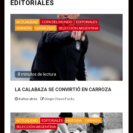
EDITORIALES
ACTUALIDAD
COPA DEL MUNDO
EDITORIALES
OPINIÓN
QATAR 2022
SELECCIÓN ARGENTINA
8 minutos de lectura
LA CALABAZA SE CONVIRTIÓ EN CARROZA
4 años atrás
Diego Chavo Fucks
ACTUALIDAD
EDITORIALES
HISTORIA
OPINIÓN
SELECCIÓN ARGENTINA